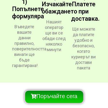
1)
Изчакайте
Платете
Попълнете
обаждането
при
формуляра
доставка.
Нашият
Въведете
оператор
Ще можете
вашите
ще ви се
да платите
данни
обади след
удобно и
правилно,
няколко
безопасно,
поверителността
минути
когато
винаги ще
куриерът ви
бъде
достави
гарантирана!
пакета
Поръчайте сега