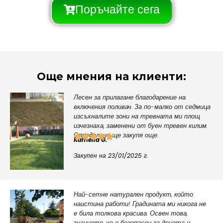
Поръчайте сега
Още мнения на клиенти:
Лесен за прилагане благодарение на
включения поливач. За по-малко от седмица
изсъхналите зони на тревната ми площ
изчезнаха, заменени от буен тревен килим.
Определено ще закупя още.
Kamelia G.
Закупен на 23/01/2025 г.
Най-сетне натурален продукт, който
наистина работи! Градината ми никога не
е била толкова красива. Освен това,
знанието, че е безопасен за децата и