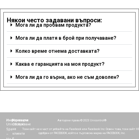
Някои често задавани въпроси:
Мога ли да пробвам продукта?
Мога ли да платя в брой при получаване?
Колко време отнема доставката?
Каква е гаранцията на моя продукт?
Мога ли да го върна, ако не съм доволен?
Информация
Контакти
Авторски права © 2023 Unicontrol®
Unicontrol
Обслужване
Spa
на
Този сайт не е част от уебсайта на Facebook или Facebook Inc. Освен това, този сайт НЕ
одобрен от FACEBOOK, който е търговска марка на FACEBOOK, Inc.
клиенти
–
е