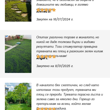
домашните ми любимци, е голямо
облекчение.
Ahmed D.
Закупен на 16/07/2024 г.
Опитах различни торове в миналото, но
никой не даде толкова бързи и видими
резултати. Този стимулатор превърна
тревната ми площ в разкошен зелен килим.
Силно препоръчвам!
Angel L.
Закупено на 9/01/2025 г.
В началото бях скептичен, но след като
използвах този продукт, тревната ми
площ се прероди. Тревата порасна гъста и
зелена само за няколко дни. Горещо го
препоръчвам на всеки, който желае
безупречна градина.