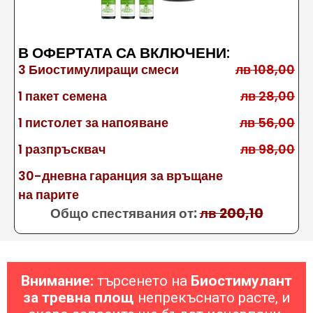
В ОФЕРТАТА СА ВКЛЮЧЕНИ:
3 Биостимулиращи смеси
лв 108,00
1 пакет семена
лв 28,00
1 пистолет за напояване
лв 56,00
1 разпръсквач
лв 98,00
30-дневна гаранция за връщане
на парите
Общо спестявания от:
лв 200,10
Внимание:
търсенето на
Биостимулант
за тревна площ
непрекъснато расте, и