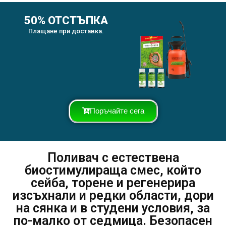
50% ОТСТЪПКА
Плащане при доставка.
Поръчайте сега
Поливач с естествена
биостимулираща смес, който
сейба, торене и регенерира
изсъхнали и редки области, дори
на сянка и в студени условия, за
по-малко от седмица. Безопасен