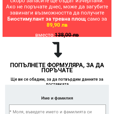
скоро запасите ще бъдат изчерпани.
Ако не поръчате днес, може да загубите
завинаги възможността да получите
Биостимулант за тревна площ
само за
89,90 лв
вместо
138,00 лв
ПОПЪЛНЕТЕ ФОРМУЛЯРА, ЗА ДА
ПОРЪЧАТЕ
Ще ви се обадим, за да потвърдим данните за
доставката
Име и фамилия