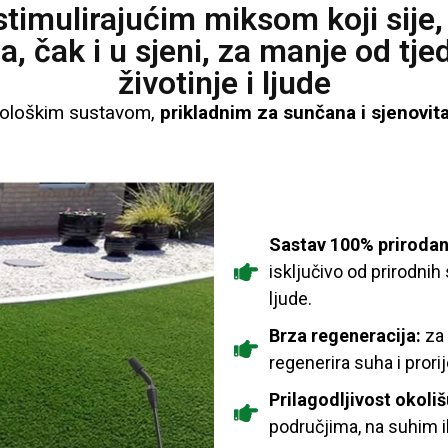
stimulirajućim miksom koji sije, 
a, čak i u sjeni, za manje od tj
životinje i ljude
ološkim sustavom,
prikladnim za sunčana i sjenovit
Sastav 100% prirodan
isključivo od prirodnih
ljude.
Brza regeneracija:
za 
regenerira suha i prori
Prilagodljivost okoliš
područjima, na suhim il