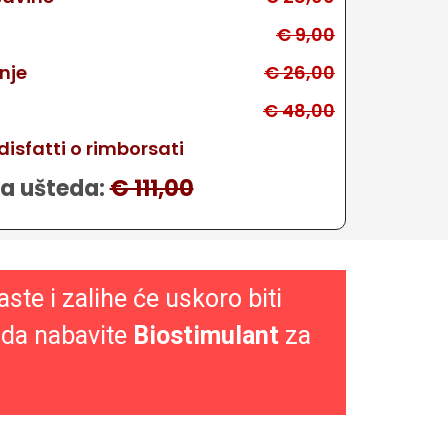
€ 9,00
nje
€ 26,00
€ 48,00
isfatti o rimborsati
a ušteda:
€ 111,00
aste i zalihe će uskoro biti
u da nabavite
Biostimulant
za