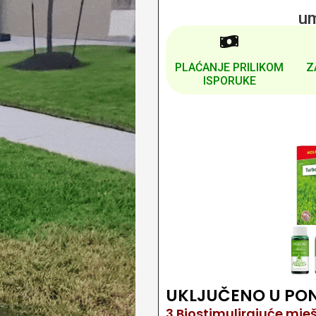
u
PLAĆANJE PRILIKOM
Z
ISPORUKE
UKLJUČENO U PON
3 Biostimulirajuće mje