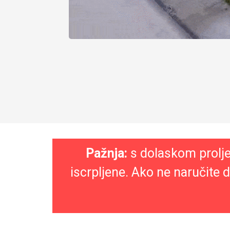
Pažnja:
s dolaskom prolje
iscrpljene. Ako ne naručite d