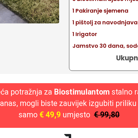
1 Pakiranje sjemena
1 pištolj za navodnjava
1 Irigator
Jamstvo 30 dana, sodd
Ukupn
ća potražnja za
Biostimulantom
stalno r
anas, mogli biste zauvijek izgubiti prilik
samo
€ 49,9
umjesto
€ 99,80