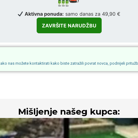
Aktivna ponuda:
samo danas za 49,90 €
o nas možete kontaktirati kako biste zatražili povrat novca, podnijeli pritužbu 
Mišljenje našeg kupca: