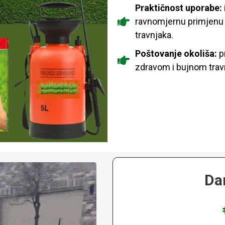
Praktičnost uporabe:
ravnomjernu primjenu 
travnjaka.
Poštovanje okoliša:
pr
zdravom i bujnom travn
Da