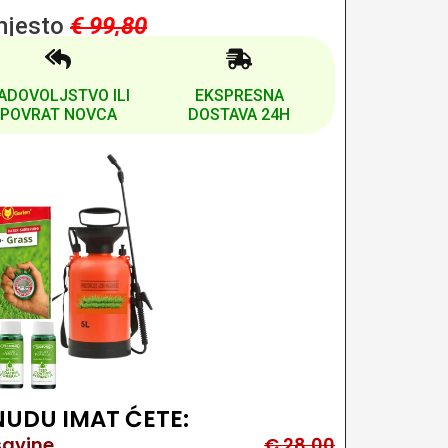
mjesto
€ 99,80
ADOVOLJSTVO ILI
EKSPRESNA
POVRAT NOVCA
DOSTAVA 24H
UDU IMAT ĆETE:
šavine
€ 28,00