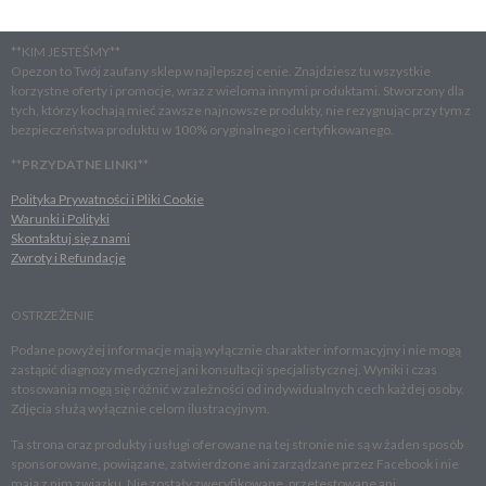
**KIM JESTEŚMY**
Opezon to Twój zaufany sklep w najlepszej cenie. Znajdziesz tu wszystkie
korzystne oferty i promocje, wraz z wieloma innymi produktami. Stworzony dla
tych, którzy kochają mieć zawsze najnowsze produkty, nie rezygnując przy tym z
bezpieczeństwa produktu w 100% oryginalnego i certyfikowanego.
**
PRZYDATNE LINKI
**
Polityka Prywatności i Pliki Cookie
Warunki i Polityki
Skontaktuj się z nami
Zwroty i Refundacje
OSTRZEŻENIE
Podane powyżej informacje mają wyłącznie charakter informacyjny i nie mogą
zastąpić diagnozy medycznej ani konsultacji specjalistycznej. Wyniki i czas
stosowania mogą się różnić w zależności od indywidualnych cech każdej osoby.
Zdjęcia służą wyłącznie celom ilustracyjnym.
Ta strona oraz produkty i usługi oferowane na tej stronie nie są w żaden sposób
sponsorowane, powiązane, zatwierdzone ani zarządzane przez Facebook i nie
mają z nim związku. Nie zostały zweryfikowane, przetestowane ani