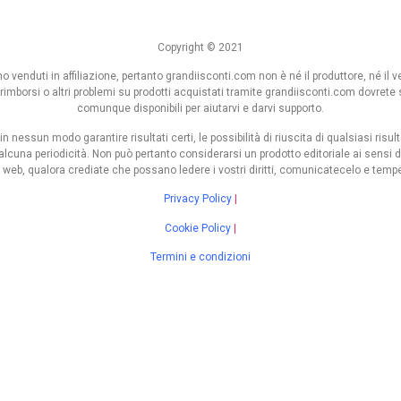
Copyright © 2021
venduti in affiliazione, pertanto grandiisconti.com non è né il produttore, né il ve
di rimborsi o altri problemi su prodotti acquistati tramite grandiisconti.com dovrete
comunque disponibili per aiutarvi e darvi supporto.
in nessun modo garantire risultati certi, le possibilità di riuscita di qualsiasi ris
lcuna periodicità. Non può pertanto considerarsi un prodotto editoriale ai sensi 
l web, qualora crediate che possano ledere i vostri diritti, comunicatecelo e temp
Privacy Policy
|
Cookie Policy
|
Termini e condizioni