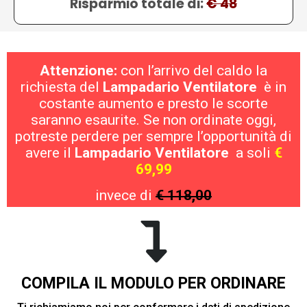
Risparmio totale di:
€ 48
Attenzione:
con l’arrivo del caldo la
richiesta del
Lampadario Ventilatore
è in
costante aumento e presto le scorte
saranno esaurite. Se non ordinate oggi,
potreste perdere per sempre l’opportunità di
avere il
Lampadario Ventilatore
a soli
€
69,99
invece di
€ 118,00
COMPILA IL MODULO PER ORDINARE