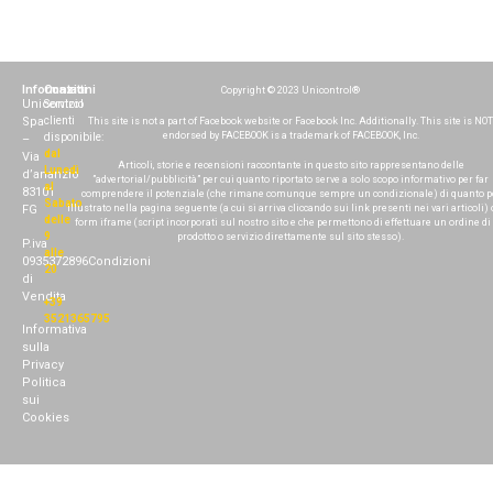
Informazioni
Contatti
Copyright © 2023 Unicontrol®
Unicontrol
Servizio
Spa
clienti
This site is not a part of Facebook website or Facebook Inc. Additionally. This site is NOT
endorsed by FACEBOOK is a trademark of FACEBOOK, Inc.
disponibile:
–
dal
Via
Articoli, storie e recensioni raccontante in questo sito rappresentano delle
Lunedì
d’ananzio
”advertorial/pubblicità” per cui quanto riportato serve a solo scopo informativo per far
al
83101
comprendere il potenziale (che rimane comunque sempre un condizionale) di quanto p
Sabato
illustrato nella pagina seguente (a cui si arriva cliccando sui link presenti nei vari articoli) 
FG
delle
form iframe (script incorporati sul nostro sito e che permettono di effettuare un ordine di
9
prodotto o servizio direttamente sul sito stesso).
P.iva
alle
0935372896
Condizioni
20
di
Vendita
+39
3521365795
Informativa
sulla
Privacy
Politica
sui
Cookies