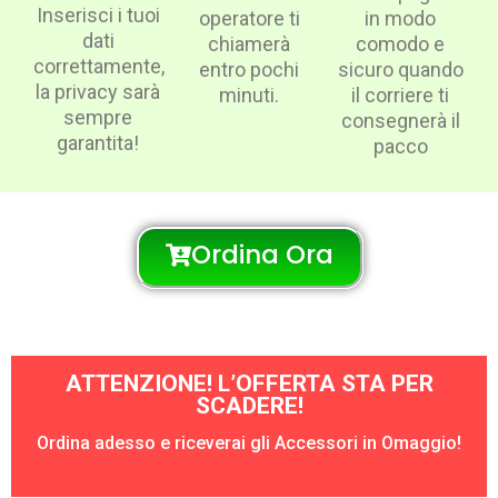
Inserisci i tuoi
operatore ti
in modo
dati
chiamerà
comodo e
correttamente,
entro pochi
sicuro quando
la privacy sarà
minuti.
il corriere ti
sempre
consegnerà il
garantita!
pacco
Ordina Ora
ATTENZIONE! L’OFFERTA STA PER
SCADERE!
Ordina adesso e riceverai gli Accessori in Omaggio!