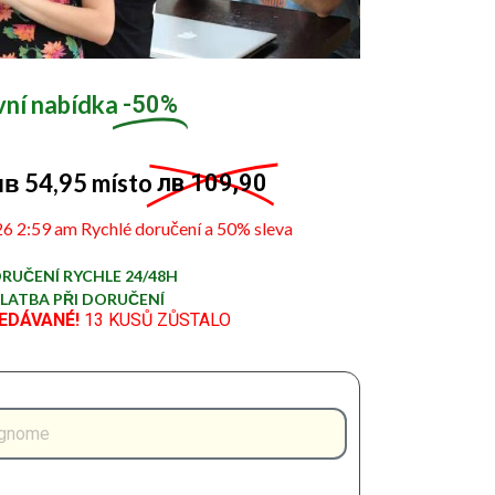
vní nabídka
-50%
в 54,95 místo
лв 109,90
6 2:59 am Rychlé doručení a 50% sleva
RUČENÍ RYCHLE 24/48H
LATBA PŘI DORUČENÍ
EDÁVANÉ!
13 KUSŮ ZŮSTALO