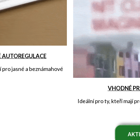
É AUTOREGULACE
čí pro jasné a beznámahové
VHODNÉ PR
Ideální pro ty, kteří mají 
AKTI