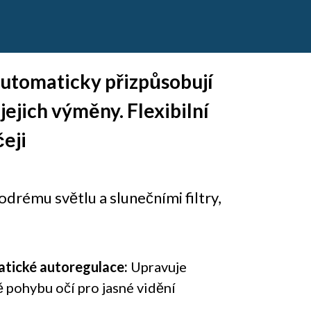
 automaticky přizpůsobují
jejich výměny. Flexibilní
eji
drému světlu a slunečními filtry,
tické autoregulace:
Upravuje
ě pohybu očí pro jasné vidění