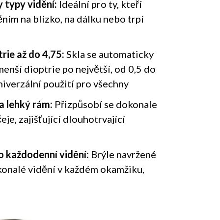
 typy vidění:
Ideální pro ty, kteří
ním na blízko, na dálku nebo trpí
rie až do 4,75:
Skla se automaticky
enší dioptrie po největší, od 0,5 do
univerzální použití pro všechny
 a lehký rám:
Přizpůsobí se dokonale
je, zajišťující dlouhotrvající
ro každodenní vidění:
Brýle navržené
dokonalé vidění v každém okamžiku,