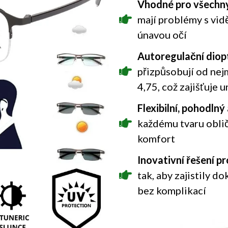
Vhodné pro všechny
mají problémy s vidě
únavou očí
Autoregulační diopt
přizpůsobují od nejm
4,75, což zajišťuje 
Flexibilní, pohodlný
každému tvaru obliče
komfort
Inovativní řešení p
tak, aby zajistily 
bez komplikací