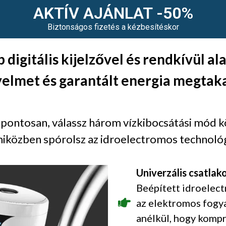
AKTÍV AJÁNLAT -50%
Biztonságos fizetés a kézbesítéskor
p digitális kijelzővel és rendkívül al
elmet és garantált energia megtakar
pontosan, válassz három vízkibocsátási mód köz
miközben spórolsz az idroelectromos technol
Univerzális csatlak
Beépített idroelec
az elektromos fogya
anélkül, hogy komp