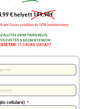
,99 € helyett
149,98€
5 am Gyors szállítás és 50% kedvezmény
ZÁLLÍTÁS 24/48 ÓRÁN BELÜL
ES FIZETÉS A KÉZBESÍTÉSKOR
ESSETEK!
13 DARAB MARADT
io cellulare)