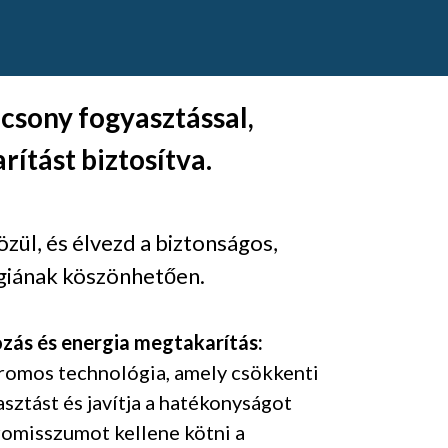
acsony fogyasztással,
ítást biztosítva.
ül, és élvezd a biztonságos,
ógiának köszönhetően.
ozás és energia megtakarítás:
tromos technológia, amely csökkenti
sztást és javítja a hatékonyságot
romisszumot kellene kötni a