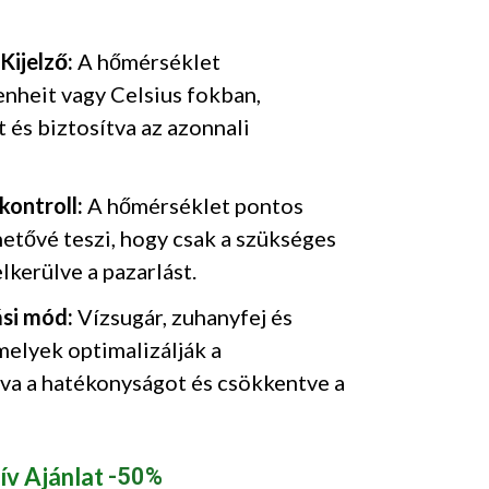
 Kijelző:
A hőmérséklet
nheit vagy Celsius fokban,
t és biztosítva az azonnali
kontroll:
A hőmérséklet pontos
hetővé teszi, hogy csak a szükséges
elkerülve a pazarlást.
si mód:
Vízsugár, zuhanyfej és
elyek optimalizálják a
ítva a hatékonyságot és csökkentve a
ív Ajánlat
-50%