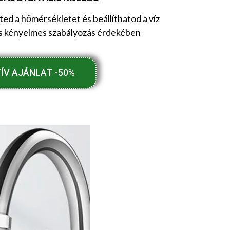
d a hőmérsékletet és beállíthatod a víz
és kényelmes szabályozás érdekében
ÍV AJÁNLAT -50%