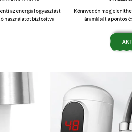
enti az energiafogyasztást
Könnyedén megjeleníthete
tó használatot biztosítva
áramlását a pontos 
AKT