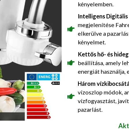
kényelemben.
Intelligens Digitális
megjelenítése Fahre
elkerülve a pazarlás
kényelmet.
Kettős hő- és hideg
beállítása, amely le
energiát használja, 
Három vízkibocsátá
vízoszlop módok, am
vízfogyasztást, jav
pazarlást.
Akt