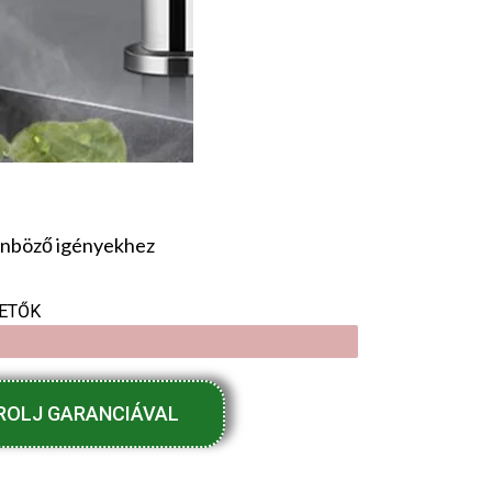
lönböző igényekhez
ETŐK
ROLJ GARANCIÁVAL