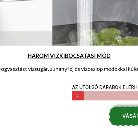
HÁROM VÍZKIBOCSÁTÁSI MÓD
ízfogyasztást vízsugár, zuhanyfej és vízoszlop módokkal kü
AZ UTOLSÓ DARABOK ELÉRH
7
VÁSÁ