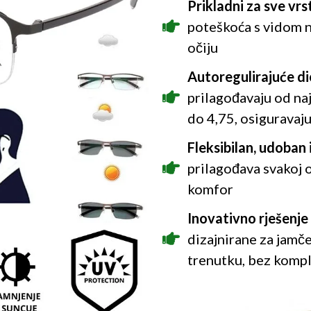
Prikladni za sve vrs
poteškoća s vidom n
očiju
Autoregulirajuće di
prilagođavaju od naj
do 4,75, osiguravaj
Fleksibilan, udoban 
prilagođava svakoj o
komfor
Inovativno rješenje
dizajnirane za jamč
trenutku, bez kompl