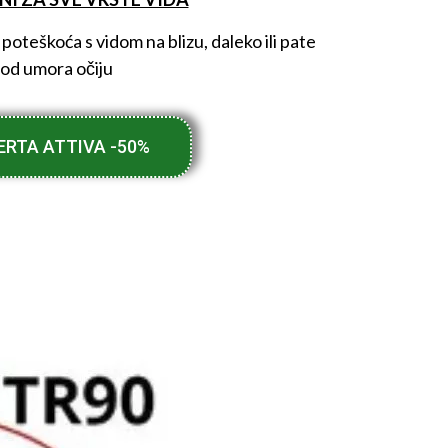
 poteškoća s vidom na blizu, daleko ili pate
od umora očiju
ERTA ATTIVA -50%