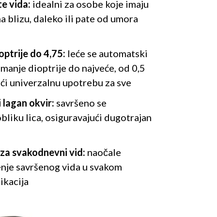
te vida:
idealni za osobe koje imaju
a blizu, daleko ili pate od umora
optrije do 4,75:
leće se automatski
manje dioptrije do najveće, od 0,5
ući univerzalnu upotrebu za sve
i lagan okvir:
savršeno se
bliku lica, osiguravajući dugotrajan
 za svakodnevni vid:
naočale
enje savršenog vida u svakom
ikacija