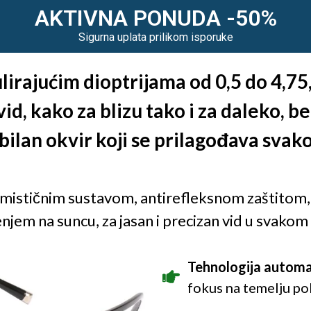
AKTIVNA PONUDA -50%
Sigurna uplata prilikom isporuke
irajućim dioptrijama od 0,5 do 4,75
id, kako za blizu tako i za daleko, 
bilan okvir koji se prilagođava svak
-mističnim sustavom, antirefleksnom zaštitom, 
njem na suncu, za jasan i precizan vid u svakom
Tehnologija automa
fokus na temelju pok