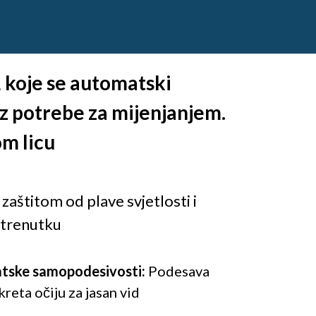
, koje se automatski
bez potrebe za mijenjanjem.
om licu
zaštitom od plave svjetlosti i
 trenutku
tske samopodesivosti:
Podesava
reta očiju za jasan vid