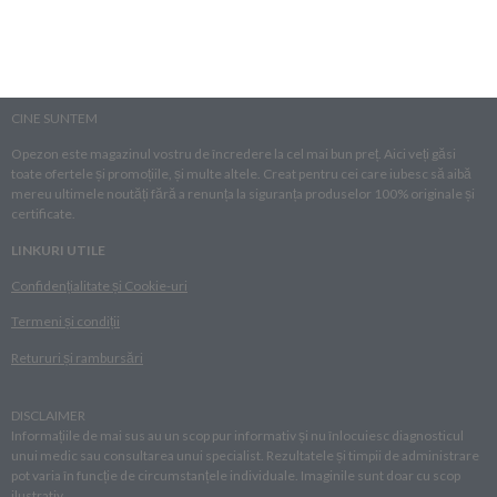
CINE SUNTEM
Opezon este magazinul vostru de încredere la cel mai bun preț. Aici veți găsi
toate ofertele și promoțiile, și multe altele. Creat pentru cei care iubesc să aibă
mereu ultimele noutăți fără a renunța la siguranța produselor 100% originale și
certificate.
LINKURI UTILE
Confidențialitate și Cookie-uri
Termeni și condiții
Retururi și rambursări
DISCLAIMER
Informațiile de mai sus au un scop pur informativ și nu înlocuiesc diagnosticul
unui medic sau consultarea unui specialist. Rezultatele și timpii de administrare
pot varia în funcție de circumstanțele individuale. Imaginile sunt doar cu scop
ilustrativ.