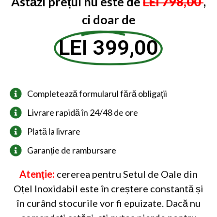
Astăzi prețul nu este de
LEI 798,00
,
ci doar de
LEI 399,00
Completează formularul fără obligații
Livrare rapidă în 24/48 de ore
Plată la livrare
Garanție de rambursare
Atenție:
cererea pentru Setul de Oale din
Oțel Inoxidabil este în creștere constantă și
în curând stocurile vor fi epuizate. Dacă nu