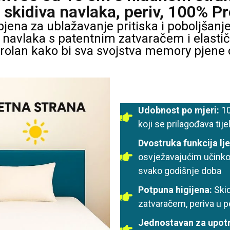
skidiva navlaka, periv, 100% Pro
ena za ublažavanje pritiska i poboljšanj
 navlaka s patentnim zatvaračem i elastič
arolan kako bi sva svojstva memory pjene 
Udobnost po mjeri:
10
koji se prilagođava tije
Dvostruka funkcija lj
osvježavajućim učinkom
svako godišnje doba
Potpuna higijena:
Skid
zatvaračem, periva u pe
Jednostavan za upot