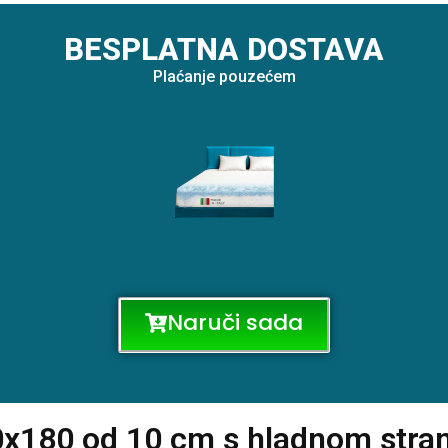
BESPLATNA DOSTAVA
Plaćanje pouzećem
Naruči sada
180 od 10 cm s hladnom strano