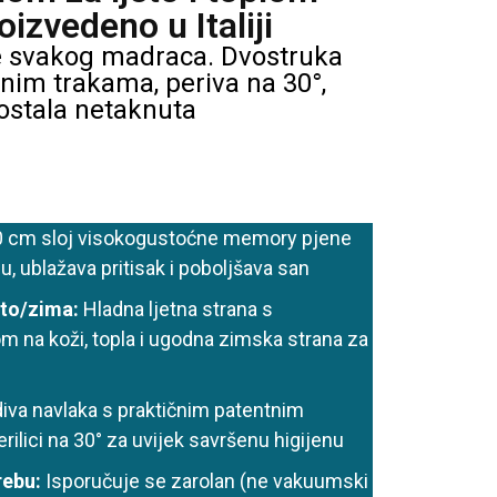
izvedeno u Italiji
e svakog madraca. Dvostruka
nim trakama, periva na 30°,
ostala netaknuta
 cm sloj visokogustoćne memory pjene
lu, ublažava pritisak i poboljšava san
eto/zima:
Hladna ljetna strana s
 na koži, topla i ugodna zimska strana za
iva navlaka s praktičnim patentnim
rilici na 30° za uvijek savršenu higijenu
rebu:
Isporučuje se zarolan (ne vakuumski