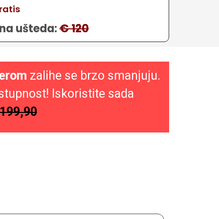
ratis
na ušteda:
€ 120
perom
zalihe se brzo smanjuju.
tupnost! Iskoristite sada
199,90
u