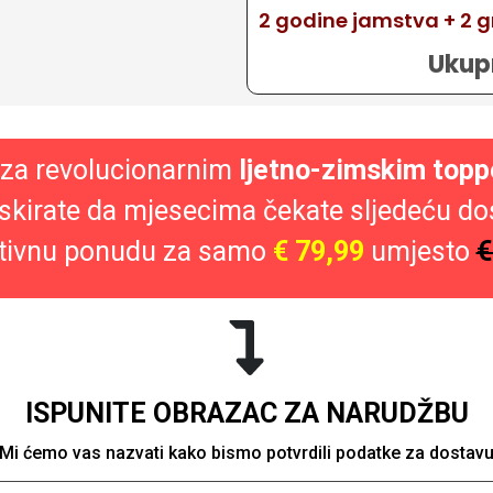
2 godine jamstva + 2 g
Ukup
 za revolucionarnim
ljetno-zimskim top
iskirate da mjesecima čekate sljedeću dos
tivnu ponudu za samo
€ 79,99
umjesto
€
ISPUNITE OBRAZAC ZA NARUDŽBU
Mi ćemo vas nazvati kako bismo potvrdili podatke za dostav