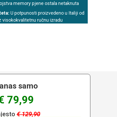
svojstva memory pjene ostala netaknuta
teta:
U potpunosti proizvedeno u Italiji od
z visokokvalitetnu ručnu izradu
anas samo
€ 79,99
jesto
€ 129,90