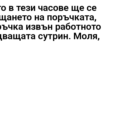
то в тези часове ще се
щането на поръчката,
ръчка извън работното
едващата сутрин. Моля,